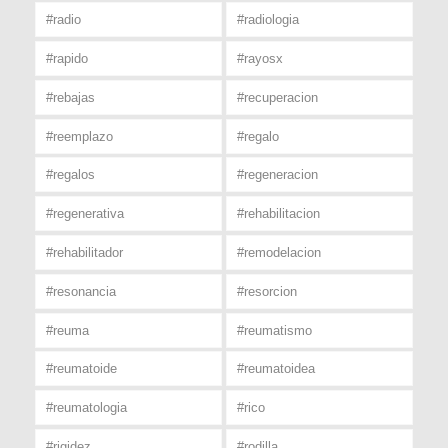
#radio
#radiologia
#rapido
#rayosx
#rebajas
#recuperacion
#reemplazo
#regalo
#regalos
#regeneracion
#regenerativa
#rehabilitacion
#rehabilitador
#remodelacion
#resonancia
#resorcion
#reuma
#reumatismo
#reumatoide
#reumatoidea
#reumatologia
#rico
#rigidez
#rodilla