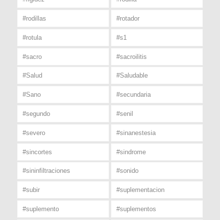
#rodillas
#rotador
#rotula
#s1
#sacro
#sacroilitis
#Salud
#Saludable
#Sano
#secundaria
#segundo
#senil
#severo
#sinanestesia
#sincortes
#sindrome
#sininfiltraciones
#sonido
#subir
#suplementacion
#suplemento
#suplementos