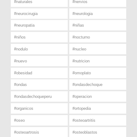
#naturales
#nervios
#neurocirugia
#neurologia
#neuropatia
#niñas
#niños
#nocturno
#nodulo
#nucleo
#nuevo
#nutricion
#obesidad
#omoplato
#ondas
#ondasdechoque
#ondasdechoqueperu
#operacion
#organicos
#ortopedia
#oseo
#osteoartritis
#osteoartrosis
#osteoblastos