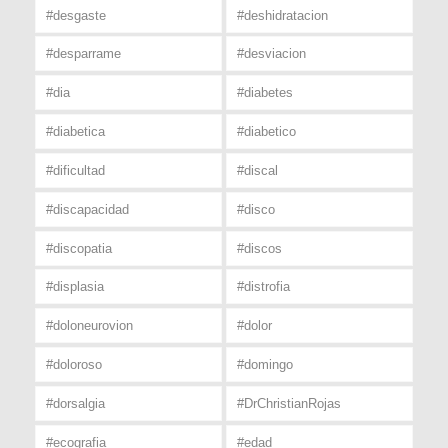
#desgaste
#deshidratacion
#desparrame
#desviacion
#dia
#diabetes
#diabetica
#diabetico
#dificultad
#discal
#discapacidad
#disco
#discopatia
#discos
#displasia
#distrofia
#doloneurovion
#dolor
#doloroso
#domingo
#dorsalgia
#DrChristianRojas
#ecografia
#edad