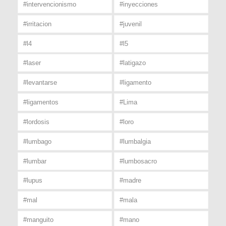
#intervencionismo
#inyecciones
#irritacion
#juvenil
#l4
#l5
#laser
#latigazo
#levantarse
#ligamento
#ligamentos
#Lima
#lordosis
#loro
#lumbago
#lumbalgia
#lumbar
#lumbosacro
#lupus
#madre
#mal
#mala
#manguito
#mano