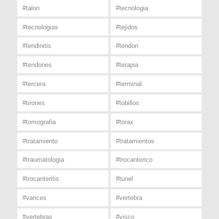
#talon
#tecnologia
#tecnologias
#tejidos
#tendinitis
#tendon
#tendones
#terapia
#tercera
#terminal
#tirones
#tobillos
#tomografia
#torax
#tratamiento
#tratamientos
#traumatologia
#trocanterico
#trocanteritis
#tunel
#varices
#vertebra
#vertebras
#visco