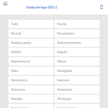
Todo
#acido
#actual
#acupuntura
#adolescentes
#adormecimiento
#adulto
#agudo
#alimentacion
#alivio
#alta
#analgesia
#anatomica
#anciano
#ancianos
#anestesia
#aquiles
#Arequipa