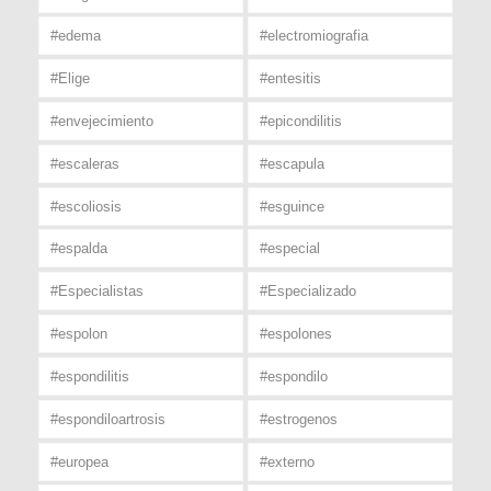
#edema
#electromiografia
#Elige
#entesitis
#envejecimiento
#epicondilitis
#escaleras
#escapula
#escoliosis
#esguince
#espalda
#especial
#Especialistas
#Especializado
#espolon
#espolones
#espondilitis
#espondilo
#espondiloartrosis
#estrogenos
#europea
#externo