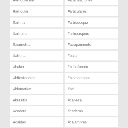
#articulacion
#articulaciones
#articular
#articulares
#artritis
#artroscopia
#artrosis
#artrosisperu
#asimetria
#atrapamiento
#atrofia
#bajar
#baker
#bifosfonato
#bifosfonatos
#bioingenieria
#biomarket
#btl
#bursitis
#cabeza
#cadera
#caderas
#caidas
#calambres