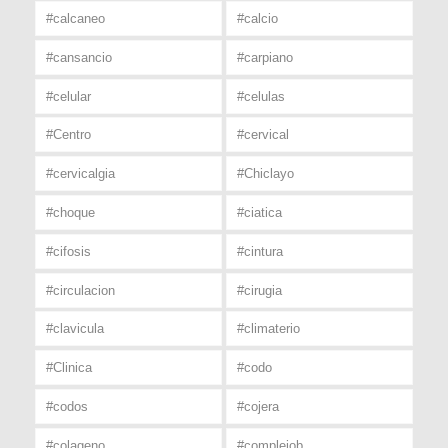
#calcaneo
#calcio
#cansancio
#carpiano
#celular
#celulas
#Centro
#cervical
#cervicalgia
#Chiclayo
#choque
#ciatica
#cifosis
#cintura
#circulacion
#cirugia
#clavicula
#climaterio
#Clinica
#codo
#codos
#cojera
#colageno
#complejob