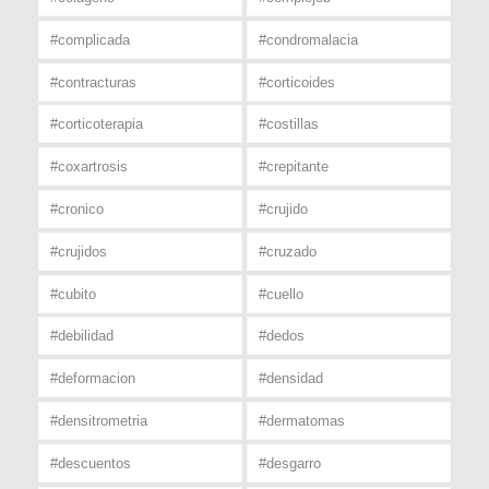
#complicada
#condromalacia
#contracturas
#corticoides
#corticoterapia
#costillas
#coxartrosis
#crepitante
#cronico
#crujido
#crujidos
#cruzado
#cubito
#cuello
#debilidad
#dedos
#deformacion
#densidad
#densitrometria
#dermatomas
#descuentos
#desgarro