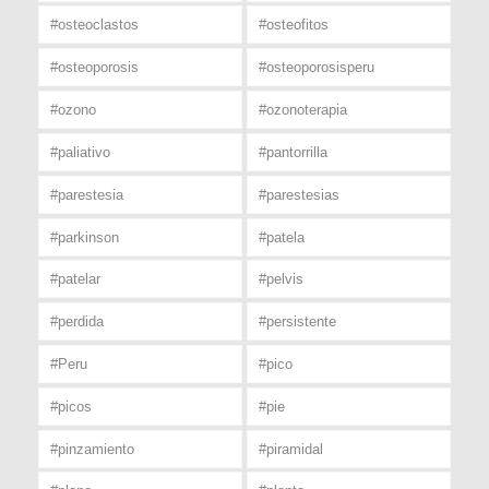
#osteoclastos
#osteofitos
#osteoporosis
#osteoporosisperu
#ozono
#ozonoterapia
#paliativo
#pantorrilla
#parestesia
#parestesias
#parkinson
#patela
#patelar
#pelvis
#perdida
#persistente
#Peru
#pico
#picos
#pie
#pinzamiento
#piramidal