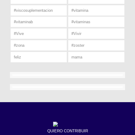
#viscosuplementacion
#vitamina
#vitaminab
#vitaminas
#Vive
#Vivir
#zona
#zoster
feliz
mama
QUIERO CONTRIBUIR