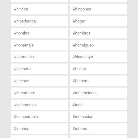
#hincon
#hincones
#hiperbarica
#hogar
#hombro
#hombros
#homenaje
#hormigueo
#hormonas
#Huancayo
#huesero
#hueso
#huesos
#humero
#importante
#infiltraciones
#inflamacion
#ingle
#insoportable
#intensidad
#intenso
#interno