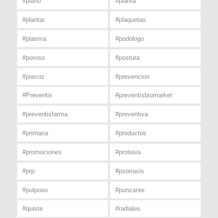
#plano
#planta
#plantar
#plaquetas
#plasma
#podologo
#poroso
#postura
#precoz
#prevencion
#Preventis
#preventisbiomarket
#preventisfarma
#preventiva
#primaria
#productos
#promociones
#protesis
#prp
#psoriasis
#pulposo
#punzante
#quiste
#radiales