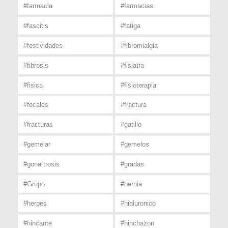
#farmacia
#farmacias
#fascitis
#fatiga
#festividades
#fibromialgia
#fibrosis
#fisiatra
#fisica
#fisioterapia
#focales
#fractura
#fracturas
#gatillo
#gemelar
#gemelos
#gonartrosis
#gradas
#Grupo
#hernia
#herpes
#hialuronico
#hincante
#hinchazon