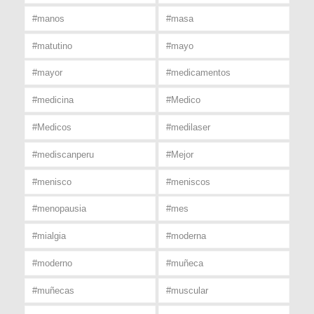
#manos
#masa
#matutino
#mayo
#mayor
#medicamentos
#medicina
#Medico
#Medicos
#medilaser
#mediscanperu
#Mejor
#menisco
#meniscos
#menopausia
#mes
#mialgia
#moderna
#moderno
#muñeca
#muñecas
#muscular