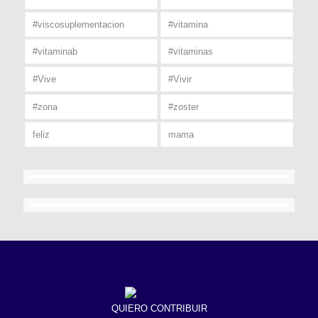
#viscosuplementacion
#vitamina
#vitaminab
#vitaminas
#Vive
#Vivir
#zona
#zoster
feliz
mama
QUIERO CONTRIBUIR