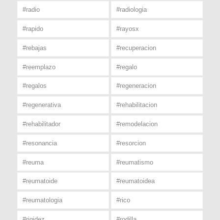
#radio
#radiologia
#rapido
#rayosx
#rebajas
#recuperacion
#reemplazo
#regalo
#regalos
#regeneracion
#regenerativa
#rehabilitacion
#rehabilitador
#remodelacion
#resonancia
#resorcion
#reuma
#reumatismo
#reumatoide
#reumatoidea
#reumatologia
#rico
#rigidez
#rodilla