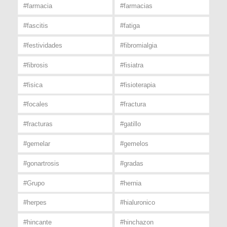
#farmacia
#farmacias
#fascitis
#fatiga
#festividades
#fibromialgia
#fibrosis
#fisiatra
#fisica
#fisioterapia
#focales
#fractura
#fracturas
#gatillo
#gemelar
#gemelos
#gonartrosis
#gradas
#Grupo
#hernia
#herpes
#hialuronico
#hincante
#hinchazon