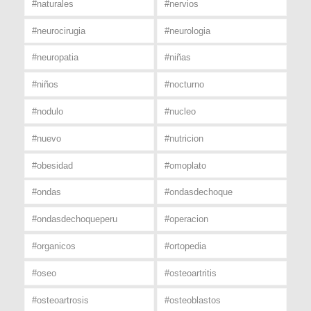
#naturales
#nervios
#neurocirugia
#neurologia
#neuropatia
#niñas
#niños
#nocturno
#nodulo
#nucleo
#nuevo
#nutricion
#obesidad
#omoplato
#ondas
#ondasdechoque
#ondasdechoqueperu
#operacion
#organicos
#ortopedia
#oseo
#osteoartritis
#osteoartrosis
#osteoblastos