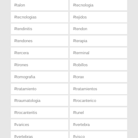
#talon
#tecnologia
#tecnologias
#tejidos
#tendinitis
#tendon
#tendones
#terapia
#tercera
#terminal
#tirones
#tobillos
#tomografia
#torax
#tratamiento
#tratamientos
#traumatologia
#trocanterico
#trocanteritis
#tunel
#varices
#vertebra
#vertebras
#visco