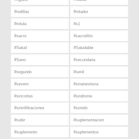
#rodillas
#rotador
#rotula
#s1
#sacro
#sacroilitis
#Salud
#Saludable
#Sano
#secundaria
#segundo
#senil
#severo
#sinanestesia
#sincortes
#sindrome
#sininfiltraciones
#sonido
#subir
#suplementacion
#suplemento
#suplementos