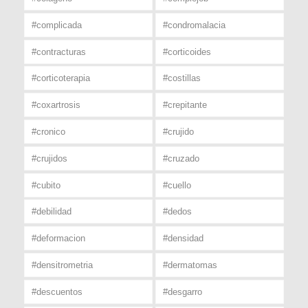
#complicada
#condromalacia
#contracturas
#corticoides
#corticoterapia
#costillas
#coxartrosis
#crepitante
#cronico
#crujido
#crujidos
#cruzado
#cubito
#cuello
#debilidad
#dedos
#deformacion
#densidad
#densitrometria
#dermatomas
#descuentos
#desgarro