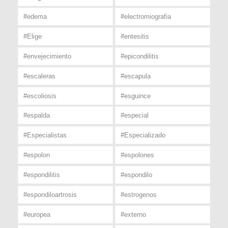
#edema
#electromiografia
#Elige
#entesitis
#envejecimiento
#epicondilitis
#escaleras
#escapula
#escoliosis
#esguince
#espalda
#especial
#Especialistas
#Especializado
#espolon
#espolones
#espondilitis
#espondilo
#espondiloartrosis
#estrogenos
#europea
#externo