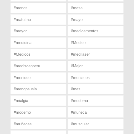
#manos
#masa
#matutino
#mayo
#mayor
#medicamentos
#medicina
#Medico
#Medicos
#medilaser
#mediscanperu
#Mejor
#menisco
#meniscos
#menopausia
#mes
#mialgia
#moderna
#moderno
#muñeca
#muñecas
#muscular