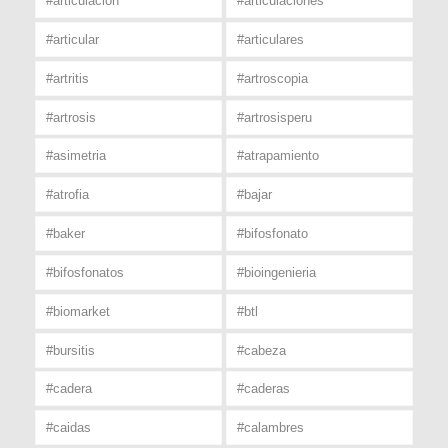
#articulacion
#articulaciones
#articular
#articulares
#artritis
#artroscopia
#artrosis
#artrosisperu
#asimetria
#atrapamiento
#atrofia
#bajar
#baker
#bifosfonato
#bifosfonatos
#bioingenieria
#biomarket
#btl
#bursitis
#cabeza
#cadera
#caderas
#caidas
#calambres