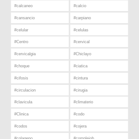
#calcaneo
#calcio
#cansancio
#carpiano
#celular
#celulas
#Centro
#cervical
#cervicalgia
#Chiclayo
#choque
#ciatica
#cifosis
#cintura
#circulacion
#cirugia
#clavicula
#climaterio
#Clinica
#codo
#codos
#cojera
#colageno
#complejob