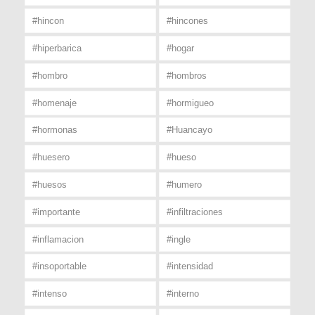
#hincon
#hincones
#hiperbarica
#hogar
#hombro
#hombros
#homenaje
#hormigueo
#hormonas
#Huancayo
#huesero
#hueso
#huesos
#humero
#importante
#infiltraciones
#inflamacion
#ingle
#insoportable
#intensidad
#intenso
#interno