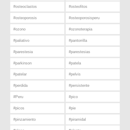
#osteoclastos
#osteofitos
#osteoporosis
#osteoporosisperu
#ozono
#ozonoterapia
#paliativo
#pantorrilla
#parestesia
#parestesias
#parkinson
#patela
#patelar
#pelvis
#perdida
#persistente
#Peru
#pico
#picos
#pie
#pinzamiento
#piramidal