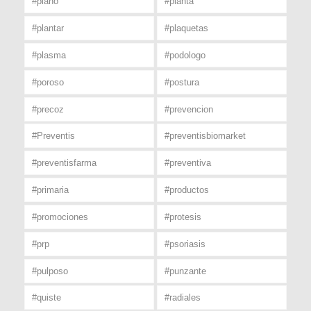
#plano
#planta
#plantar
#plaquetas
#plasma
#podologo
#poroso
#postura
#precoz
#prevencion
#Preventis
#preventisbiomarket
#preventisfarma
#preventiva
#primaria
#productos
#promociones
#protesis
#prp
#psoriasis
#pulposo
#punzante
#quiste
#radiales