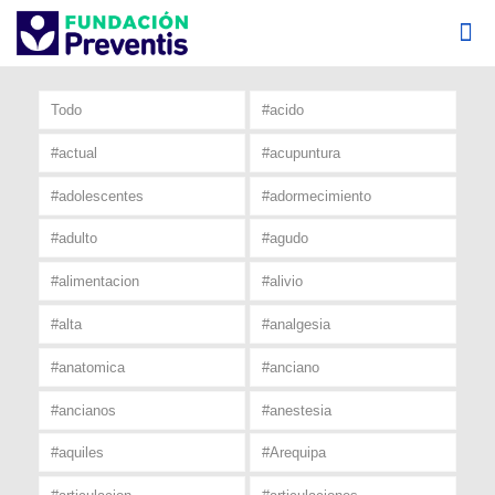
Todo
#acido
#actual
#acupuntura
#adolescentes
#adormecimiento
#adulto
#agudo
#alimentacion
#alivio
#alta
#analgesia
#anatomica
#anciano
#ancianos
#anestesia
#aquiles
#Arequipa