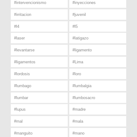
#intervencionismo
#inyecciones
#irritacion
#juvenil
#l4
#l5
#laser
#latigazo
#levantarse
#ligamento
#ligamentos
#Lima
#lordosis
#loro
#lumbago
#lumbalgia
#lumbar
#lumbosacro
#lupus
#madre
#mal
#mala
#manguito
#mano