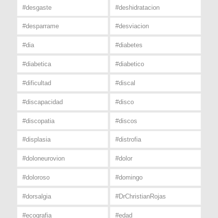
#desgaste
#deshidratacion
#desparrame
#desviacion
#dia
#diabetes
#diabetica
#diabetico
#dificultad
#discal
#discapacidad
#disco
#discopatia
#discos
#displasia
#distrofia
#doloneurovion
#dolor
#doloroso
#domingo
#dorsalgia
#DrChristianRojas
#ecografia
#edad