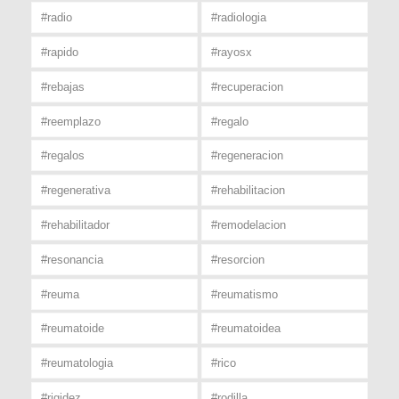
#radio
#radiologia
#rapido
#rayosx
#rebajas
#recuperacion
#reemplazo
#regalo
#regalos
#regeneracion
#regenerativa
#rehabilitacion
#rehabilitador
#remodelacion
#resonancia
#resorcion
#reuma
#reumatismo
#reumatoide
#reumatoidea
#reumatologia
#rico
#rigidez
#rodilla