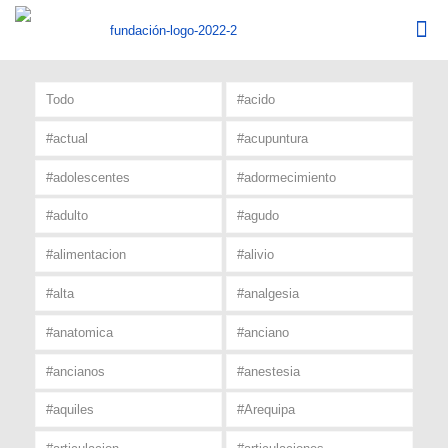
Todo
#acido
#actual
#acupuntura
#adolescentes
#adormecimiento
#adulto
#agudo
#alimentacion
#alivio
#alta
#analgesia
#anatomica
#anciano
#ancianos
#anestesia
#aquiles
#Arequipa