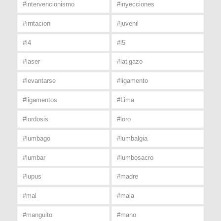
#intervencionismo
#inyecciones
#irritacion
#juvenil
#l4
#l5
#laser
#latigazo
#levantarse
#ligamento
#ligamentos
#Lima
#lordosis
#loro
#lumbago
#lumbalgia
#lumbar
#lumbosacro
#lupus
#madre
#mal
#mala
#manguito
#mano