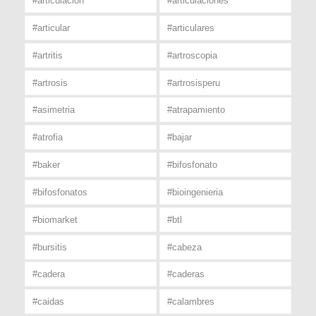
#articulacion
#articulaciones
#articular
#articulares
#artritis
#artroscopia
#artrosis
#artrosisperu
#asimetria
#atrapamiento
#atrofia
#bajar
#baker
#bifosfonato
#bifosfonatos
#bioingenieria
#biomarket
#btl
#bursitis
#cabeza
#cadera
#caderas
#caidas
#calambres