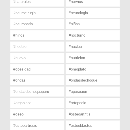
#naturales
#nervios
#neurocirugia
#neurologia
#neuropatia
#niñas
#niños
#nocturno
#nodulo
#nucleo
#nuevo
#nutricion
#obesidad
#omoplato
#ondas
#ondasdechoque
#ondasdechoqueperu
#operacion
#organicos
#ortopedia
#oseo
#osteoartritis
#osteoartrosis
#osteoblastos