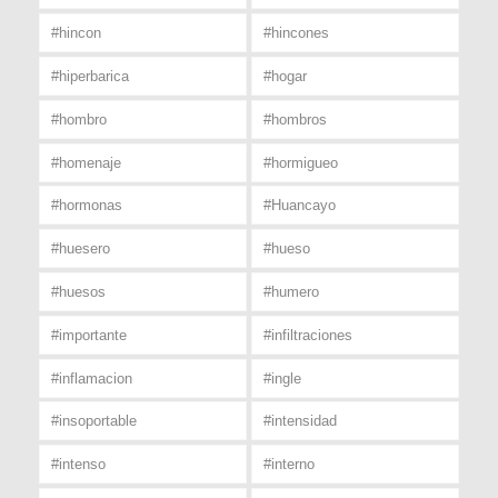
#hincon
#hincones
#hiperbarica
#hogar
#hombro
#hombros
#homenaje
#hormigueo
#hormonas
#Huancayo
#huesero
#hueso
#huesos
#humero
#importante
#infiltraciones
#inflamacion
#ingle
#insoportable
#intensidad
#intenso
#interno