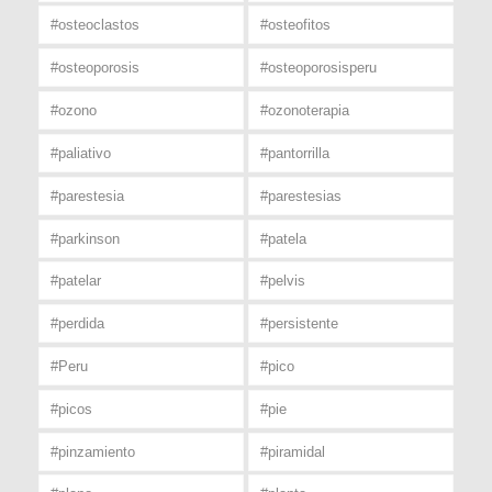
#osteoclastos
#osteofitos
#osteoporosis
#osteoporosisperu
#ozono
#ozonoterapia
#paliativo
#pantorrilla
#parestesia
#parestesias
#parkinson
#patela
#patelar
#pelvis
#perdida
#persistente
#Peru
#pico
#picos
#pie
#pinzamiento
#piramidal