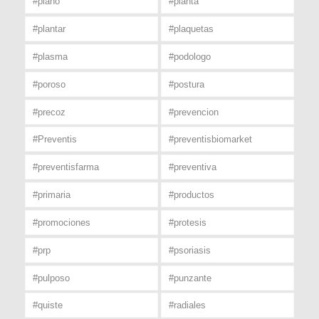
#plano
#planta
#plantar
#plaquetas
#plasma
#podologo
#poroso
#postura
#precoz
#prevencion
#Preventis
#preventisbiomarket
#preventisfarma
#preventiva
#primaria
#productos
#promociones
#protesis
#prp
#psoriasis
#pulposo
#punzante
#quiste
#radiales