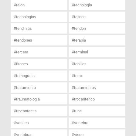
#talon
#tecnologia
#tecnologias
#tejidos
#tendinitis
#tendon
#tendones
#terapia
#tercera
#terminal
#tirones
#tobillos
#tomografia
#torax
#tratamiento
#tratamientos
#traumatologia
#trocanterico
#trocanteritis
#tunel
#varices
#vertebra
#vertebras
#visco