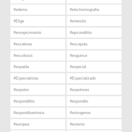
#edema
#electromiografia
#Elige
#entesitis
#envejecimiento
#epicondilitis
#escaleras
#escapula
#escoliosis
#esguince
#espalda
#especial
#Especialistas
#Especializado
#espolon
#espolones
#espondilitis
#espondilo
#espondiloartrosis
#estrogenos
#europea
#externo