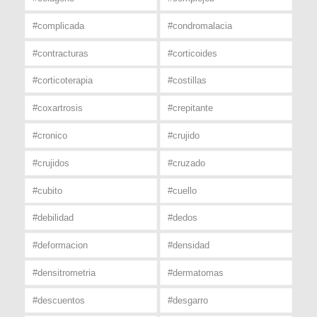
#complicada
#condromalacia
#contracturas
#corticoides
#corticoterapia
#costillas
#coxartrosis
#crepitante
#cronico
#crujido
#crujidos
#cruzado
#cubito
#cuello
#debilidad
#dedos
#deformacion
#densidad
#densitrometria
#dermatomas
#descuentos
#desgarro