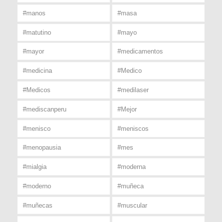
#manos
#masa
#matutino
#mayo
#mayor
#medicamentos
#medicina
#Medico
#Medicos
#medilaser
#mediscanperu
#Mejor
#menisco
#meniscos
#menopausia
#mes
#mialgia
#moderna
#moderno
#muñeca
#muñecas
#muscular