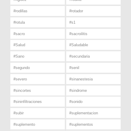
#rodillas
#rotador
#rotula
#s1
#sacro
#sacroilitis
#Salud
#Saludable
#Sano
#secundaria
#segundo
#senil
#severo
#sinanestesia
#sincortes
#sindrome
#sininfiltraciones
#sonido
#subir
#suplementacion
#suplemento
#suplementos