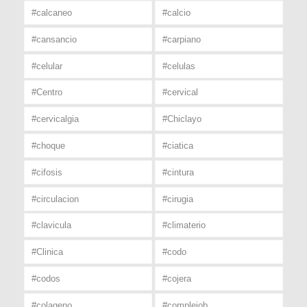
#calcaneo
#calcio
#cansancio
#carpiano
#celular
#celulas
#Centro
#cervical
#cervicalgia
#Chiclayo
#choque
#ciatica
#cifosis
#cintura
#circulacion
#cirugia
#clavicula
#climaterio
#Clinica
#codo
#codos
#cojera
#colageno
#complejob