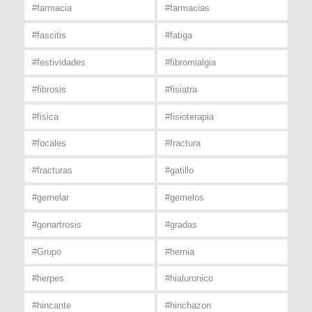
#farmacia
#farmacias
#fascitis
#fatiga
#festividades
#fibromialgia
#fibrosis
#fisiatra
#fisica
#fisioterapia
#focales
#fractura
#fracturas
#gatillo
#gemelar
#gemelos
#gonartrosis
#gradas
#Grupo
#hernia
#herpes
#hialuronico
#hincante
#hinchazon