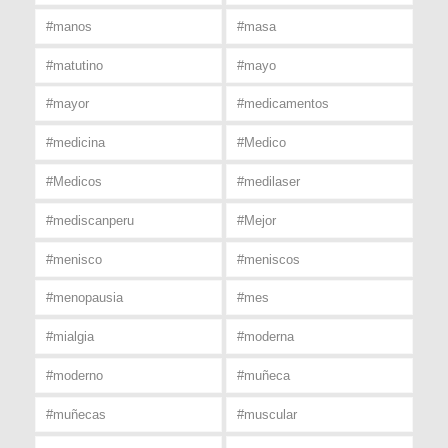
#manos
#masa
#matutino
#mayo
#mayor
#medicamentos
#medicina
#Medico
#Medicos
#medilaser
#mediscanperu
#Mejor
#menisco
#meniscos
#menopausia
#mes
#mialgia
#moderna
#moderno
#muñeca
#muñecas
#muscular