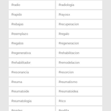
#radio
#radiologia
#rapido
#rayosx
#rebajas
#recuperacion
#reemplazo
#regalo
#regalos
#regeneracion
#regenerativa
#rehabilitacion
#rehabilitador
#remodelacion
#resonancia
#resorcion
#reuma
#reumatismo
#reumatoide
#reumatoidea
#reumatologia
#rico
#rigidez
#rodilla