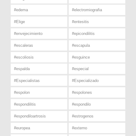
#edema
#electromiografia
#Elige
#entesitis
#envejecimiento
#epicondilitis
#escaleras
#escapula
#escoliosis
#esguince
#espalda
#especial
#Especialistas
#Especializado
#espolon
#espolones
#espondilitis
#espondilo
#espondiloartrosis
#estrogenos
#europea
#externo