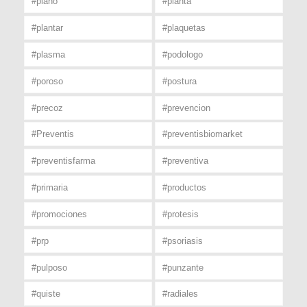
#plano
#planta
#plantar
#plaquetas
#plasma
#podologo
#poroso
#postura
#precoz
#prevencion
#Preventis
#preventisbiomarket
#preventisfarma
#preventiva
#primaria
#productos
#promociones
#protesis
#prp
#psoriasis
#pulposo
#punzante
#quiste
#radiales