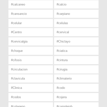
#calcaneo
#calcio
#cansancio
#carpiano
#celular
#celulas
#Centro
#cervical
#cervicalgia
#Chiclayo
#choque
#ciatica
#cifosis
#cintura
#circulacion
#cirugia
#clavicula
#climaterio
#Clinica
#codo
#codos
#cojera
#colageno
#complejob