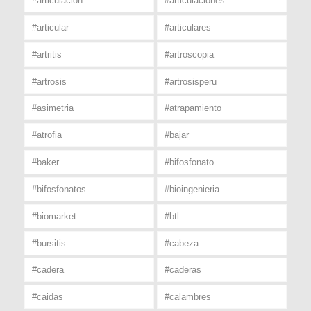
#articulacion
#articulaciones
#articular
#articulares
#artritis
#artroscopia
#artrosis
#artrosisperu
#asimetria
#atrapamiento
#atrofia
#bajar
#baker
#bifosfonato
#bifosfonatos
#bioingenieria
#biomarket
#btl
#bursitis
#cabeza
#cadera
#caderas
#caidas
#calambres