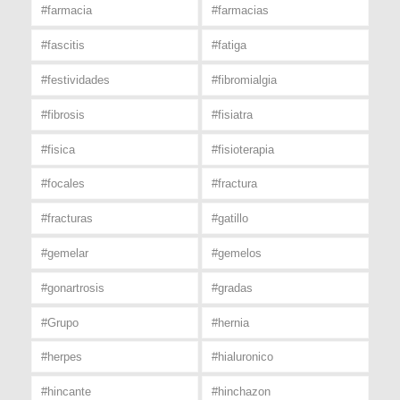
#farmacia
#farmacias
#fascitis
#fatiga
#festividades
#fibromialgia
#fibrosis
#fisiatra
#fisica
#fisioterapia
#focales
#fractura
#fracturas
#gatillo
#gemelar
#gemelos
#gonartrosis
#gradas
#Grupo
#hernia
#herpes
#hialuronico
#hincante
#hinchazon