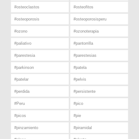
#osteoclastos
#osteofitos
#osteoporosis
#osteoporosisperu
#ozono
#ozonoterapia
#paliativo
#pantorrilla
#parestesia
#parestesias
#parkinson
#patela
#patelar
#pelvis
#perdida
#persistente
#Peru
#pico
#picos
#pie
#pinzamiento
#piramidal