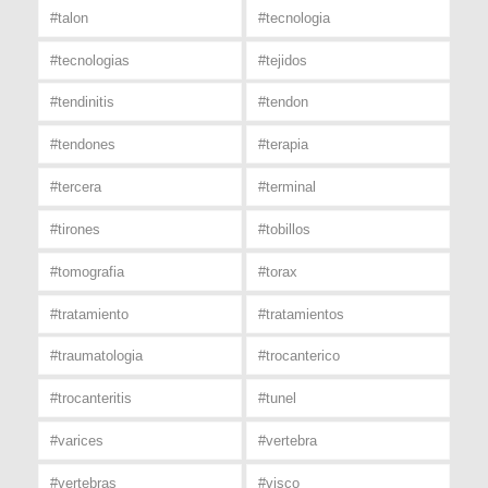
#talon
#tecnologia
#tecnologias
#tejidos
#tendinitis
#tendon
#tendones
#terapia
#tercera
#terminal
#tirones
#tobillos
#tomografia
#torax
#tratamiento
#tratamientos
#traumatologia
#trocanterico
#trocanteritis
#tunel
#varices
#vertebra
#vertebras
#visco