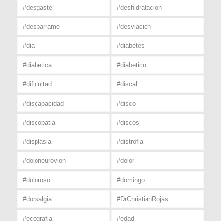
#desgaste
#deshidratacion
#desparrame
#desviacion
#dia
#diabetes
#diabetica
#diabetico
#dificultad
#discal
#discapacidad
#disco
#discopatia
#discos
#displasia
#distrofia
#doloneurovion
#dolor
#doloroso
#domingo
#dorsalgia
#DrChristianRojas
#ecografia
#edad