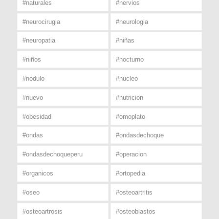
#naturales
#nervios
#neurocirugia
#neurologia
#neuropatia
#niñas
#niños
#nocturno
#nodulo
#nucleo
#nuevo
#nutricion
#obesidad
#omoplato
#ondas
#ondasdechoque
#ondasdechoqueperu
#operacion
#organicos
#ortopedia
#oseo
#osteoartritis
#osteoartrosis
#osteoblastos