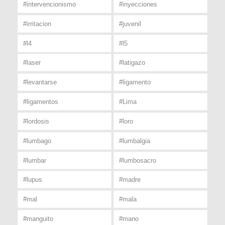
#intervencionismo
#inyecciones
#irritacion
#juvenil
#l4
#l5
#laser
#latigazo
#levantarse
#ligamento
#ligamentos
#Lima
#lordosis
#loro
#lumbago
#lumbalgia
#lumbar
#lumbosacro
#lupus
#madre
#mal
#mala
#manguito
#mano