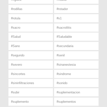
#rodillas
#rotador
#rotula
#s1
#sacro
#sacroilitis
#Salud
#Saludable
#Sano
#secundaria
#segundo
#senil
#severo
#sinanestesia
#sincortes
#sindrome
#sininfiltraciones
#sonido
#subir
#suplementacion
#suplemento
#suplementos