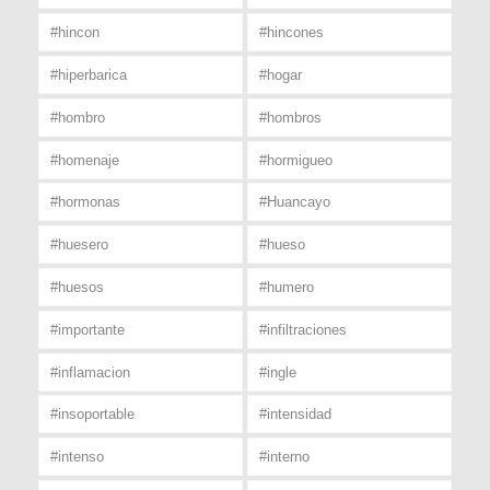
#hincon
#hincones
#hiperbarica
#hogar
#hombro
#hombros
#homenaje
#hormigueo
#hormonas
#Huancayo
#huesero
#hueso
#huesos
#humero
#importante
#infiltraciones
#inflamacion
#ingle
#insoportable
#intensidad
#intenso
#interno