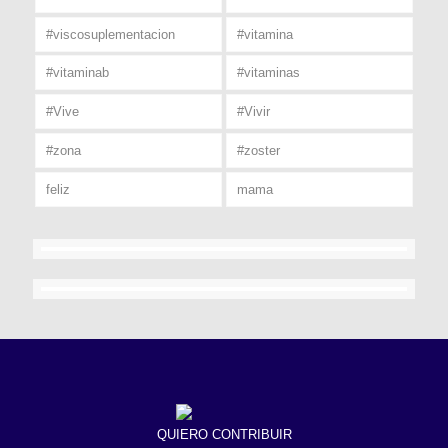
#viscosuplementacion
#vitamina
#vitaminab
#vitaminas
#Vive
#Vivir
#zona
#zoster
feliz
mama
QUIERO CONTRIBUIR