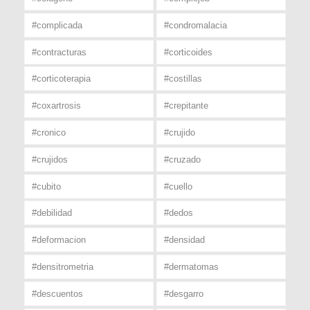
#complicada
#condromalacia
#contracturas
#corticoides
#corticoterapia
#costillas
#coxartrosis
#crepitante
#cronico
#crujido
#crujidos
#cruzado
#cubito
#cuello
#debilidad
#dedos
#deformacion
#densidad
#densitrometria
#dermatomas
#descuentos
#desgarro