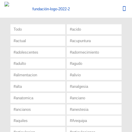
Todo
#acido
#actual
#acupuntura
#adolescentes
#adormecimiento
#adulto
#agudo
#alimentacion
#alivio
#alta
#analgesia
#anatomica
#anciano
#ancianos
#anestesia
#aquiles
#Arequipa