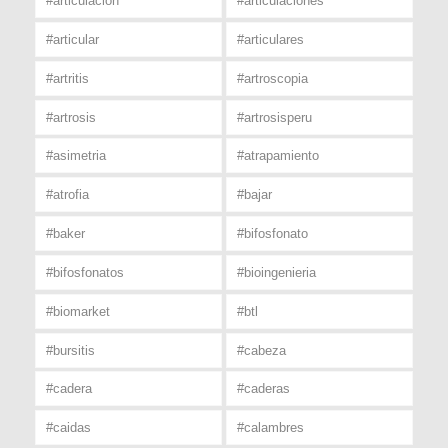
#articulacion
#articulaciones
#articular
#articulares
#artritis
#artroscopia
#artrosis
#artrosisperu
#asimetria
#atrapamiento
#atrofia
#bajar
#baker
#bifosfonato
#bifosfonatos
#bioingenieria
#biomarket
#btl
#bursitis
#cabeza
#cadera
#caderas
#caidas
#calambres