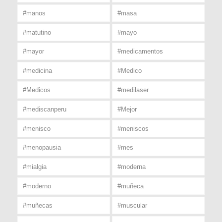
#manos
#masa
#matutino
#mayo
#mayor
#medicamentos
#medicina
#Medico
#Medicos
#medilaser
#mediscanperu
#Mejor
#menisco
#meniscos
#menopausia
#mes
#mialgia
#moderna
#moderno
#muñeca
#muñecas
#muscular