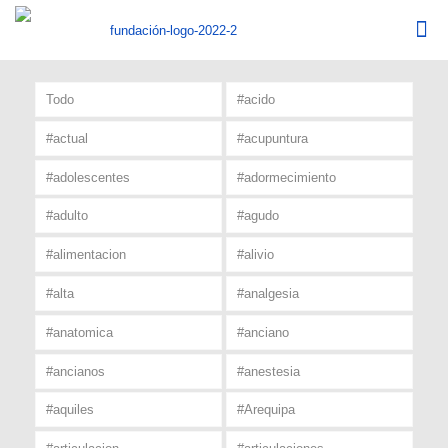
Todo
#acido
#actual
#acupuntura
#adolescentes
#adormecimiento
#adulto
#agudo
#alimentacion
#alivio
#alta
#analgesia
#anatomica
#anciano
#ancianos
#anestesia
#aquiles
#Arequipa