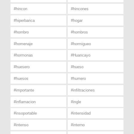
#hincon
#hincones
#hiperbarica
#hogar
#hombro
#hombros
#homenaje
#hormigueo
#hormonas
#Huancayo
#huesero
#hueso
#huesos
#humero
#importante
#infiltraciones
#inflamacion
#ingle
#insoportable
#intensidad
#intenso
#interno