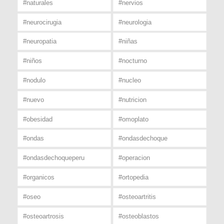
#naturales
#nervios
#neurocirugia
#neurologia
#neuropatia
#niñas
#niños
#nocturno
#nodulo
#nucleo
#nuevo
#nutricion
#obesidad
#omoplato
#ondas
#ondasdechoque
#ondasdechoqueperu
#operacion
#organicos
#ortopedia
#oseo
#osteoartritis
#osteoartrosis
#osteoblastos