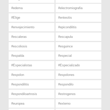
#edema
#electromiografia
#Elige
#entesitis
#envejecimiento
#epicondilitis
#escaleras
#escapula
#escoliosis
#esguince
#espalda
#especial
#Especialistas
#Especializado
#espolon
#espolones
#espondilitis
#espondilo
#espondiloartrosis
#estrogenos
#europea
#externo