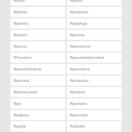
#plano
#planta
#plantar
#plaquetas
#plasma
#podologo
#poroso
#postura
#precoz
#prevencion
#Preventis
#preventisbiomarket
#preventisfarma
#preventiva
#primaria
#productos
#promociones
#protesis
#prp
#psoriasis
#pulposo
#punzante
#quiste
#radiales