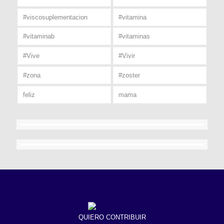
#viscosuplementacion
#vitamina
#vitaminab
#vitaminas
#Vive
#Vivir
#zona
#zoster
feliz
mama
QUIERO CONTRIBUIR