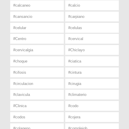
#calcaneo
#calcio
#cansancio
#carpiano
#celular
#celulas
#Centro
#cervical
#cervicalgia
#Chiclayo
#choque
#ciatica
#cifosis
#cintura
#circulacion
#cirugia
#clavicula
#climaterio
#Clinica
#codo
#codos
#cojera
#colageno
#complejob