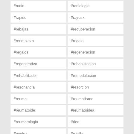
#radio
#radiologia
#rapido
#rayosx
#rebajas
#recuperacion
#reemplazo
#regalo
#regalos
#regeneracion
#regenerativa
#rehabilitacion
#rehabilitador
#remodelacion
#resonancia
#resorcion
#reuma
#reumatismo
#reumatoide
#reumatoidea
#reumatologia
#rico
#rigidez
#rodilla