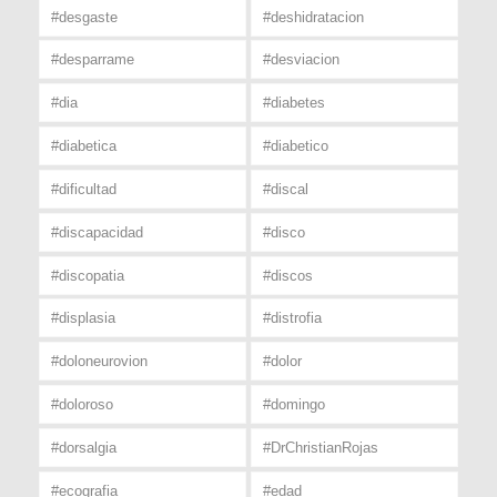
#desgaste
#deshidratacion
#desparrame
#desviacion
#dia
#diabetes
#diabetica
#diabetico
#dificultad
#discal
#discapacidad
#disco
#discopatia
#discos
#displasia
#distrofia
#doloneurovion
#dolor
#doloroso
#domingo
#dorsalgia
#DrChristianRojas
#ecografia
#edad