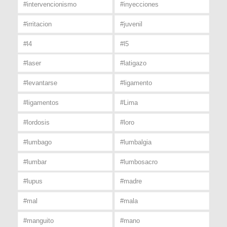
#intervencionismo
#inyecciones
#irritacion
#juvenil
#l4
#l5
#laser
#latigazo
#levantarse
#ligamento
#ligamentos
#Lima
#lordosis
#loro
#lumbago
#lumbalgia
#lumbar
#lumbosacro
#lupus
#madre
#mal
#mala
#manguito
#mano