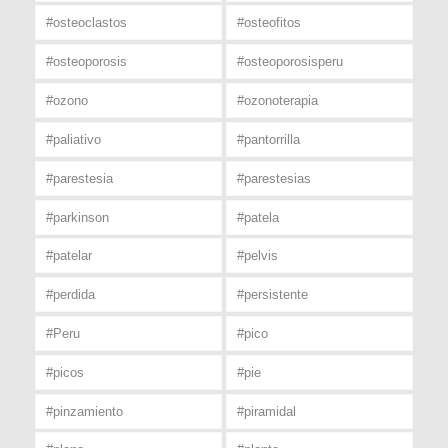
#osteoclastos
#osteofitos
#osteoporosis
#osteoporosisperu
#ozono
#ozonoterapia
#paliativo
#pantorrilla
#parestesia
#parestesias
#parkinson
#patela
#patelar
#pelvis
#perdida
#persistente
#Peru
#pico
#picos
#pie
#pinzamiento
#piramidal