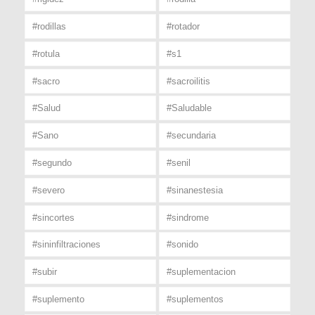
#rodillas
#rotador
#rotula
#s1
#sacro
#sacroilitis
#Salud
#Saludable
#Sano
#secundaria
#segundo
#senil
#severo
#sinanestesia
#sincortes
#sindrome
#sininfiltraciones
#sonido
#subir
#suplementacion
#suplemento
#suplementos