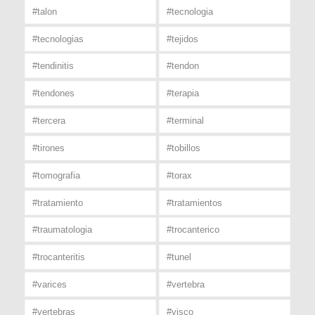
#talon
#tecnologia
#tecnologias
#tejidos
#tendinitis
#tendon
#tendones
#terapia
#tercera
#terminal
#tirones
#tobillos
#tomografia
#torax
#tratamiento
#tratamientos
#traumatologia
#trocanterico
#trocanteritis
#tunel
#varices
#vertebra
#vertebras
#visco