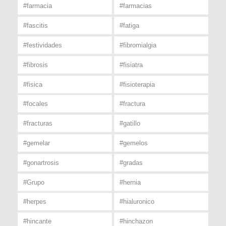
#farmacia
#farmacias
#fascitis
#fatiga
#festividades
#fibromialgia
#fibrosis
#fisiatra
#fisica
#fisioterapia
#focales
#fractura
#fracturas
#gatillo
#gemelar
#gemelos
#gonartrosis
#gradas
#Grupo
#hernia
#herpes
#hialuronico
#hincante
#hinchazon